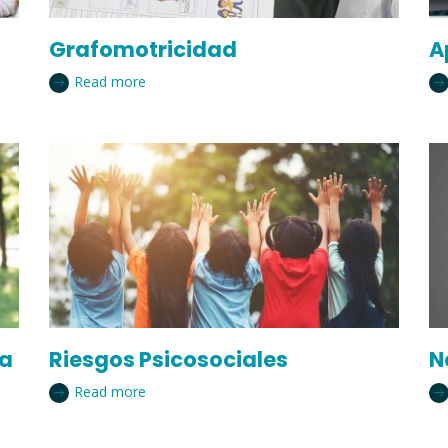
Grafomotricidad
A
Read more
ia
Riesgos Psicosociales
N
Read more