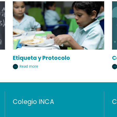
Etiqueta y Protocolo
C
Read more
Colegio INCA
C