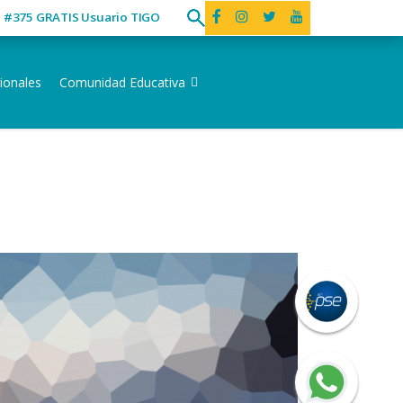
ó #375 GRATIS Usuario TIGO
ionales
Comunidad Educativa