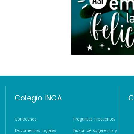
Colegio INCA
C
Conócenos
Preguntas Frecuentes
Documentos Legales
Buzón de sugerencia y